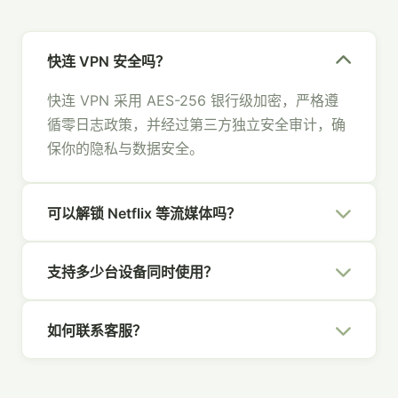
快连 VPN 安全吗？
快连 VPN 采用 AES-256 银行级加密，严格遵
循零日志政策，并经过第三方独立安全审计，确
保你的隐私与数据安全。
可以解锁 Netflix 等流媒体吗？
可以。快连 VPN 拥有专为流媒体优化的节点，
支持多少台设备同时使用？
支持 Netflix、Hulu、Disney+、YouTube 等主
流平台，畅享全球内容。
一个快连 VPN 账号支持 5 台设备同时在线，覆
如何联系客服？
盖你的所有设备，全家共享安全网络。
你可以通过官网右下角的在线聊天、发送邮件至
[email protected]
，或通过社交媒体联系我们，